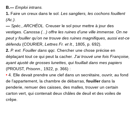
B.—
Emploi intrans.
1.
Faire un creux dans le sol.
Les sangliers, les cochons fouillent
(
Ac.
).
—
Spéc.,
ARCHÉOL.
Creuser le sol pour mettre à jour des
vestiges.
Canossa (...) offre les ruines d'une ville immense. On ne
peut y fouiller qu'on ne trouve des ruines magnifiques, aussi est-ce
défendu
(COURIER,
Lettres Fr. et It.,
1805, p. 692).
2.
P. ext.
Fouiller dans qqc.
Chercher une chose précise en
déplaçant tout ce qui peut la cacher.
J'ai trouvé une fois Françoise,
ayant ajusté de grosses lunettes, qui fouillait dans mes papiers
(PROUST,
Prisonn.,
1922, p. 366) :
•
4. Elle devait prendre une clef dans un secrétaire, ouvrir, au fond
de l'appartement, la chambre de débarras,
fouiller
dans la
penderie, remuer des caisses, des malles, trouver un certain
carton vert, qui contenait deux châles de deuil et des voiles de
crêpe.