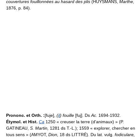
couvertures fouillonnées au hasard des plis
(HUYSMANS,
Marthe,
1876, p. 84).
Prononc. et Orth. :
[fuje],
(
il
) fouille
[fuj]. Ds
Ac.
1694-1932.
Étymol. et Hist.
Ca
1250 « creuser la terre (d'animaux) » (P.
GATINEAU,
S. Martin,
1281 ds T.-L.); 1559 « explorer, chercher en
tous sens » (AMYOT,
Dion,
18 ds LITTRÉ). Du lat. vulg.
fodiculare,