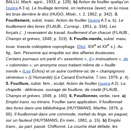
BALLU,
Mach. agric.,
1933, p. 128).
b)
Action de fouiller quelqu'un
(
supra
A 3 a).
Le fouillage terminé, on redressa Javert, on lui noua
les bras derrière le dos
(HUGO,
Misér.,
t. 2, 1862, p. 342).
3.
Fouillement,
subst. masc. Action de fouiller (
supra
A 3 a, b).
Le
fouillement des livres
(FLAUB.,
Corresp.,
1851, p. 334).
Les
forçats (...) revenaient du travail, fouillement d'un chacun
(FLAUB.,
Champs et grèves,
1848, p. 319).
4.
Fouille-merde,
subst. masc.
e
e
invar. Insecte coléoptère coprophage. (
Dict
. XIX
et XX
s.).
Au
fig., fam.
Personne qui enquête sur des affaires douteuses.
Certains journaux ont parlé d'
«
assertions
»,
d'
«
insinuations
»,
de
«
calomnies
»
; un anonyme nous traitant même de
«
fouille
merde
»
(
Les
Échos) et un autre confrère-sic de
«
champignons
vénéneux
»
(L'Humanité)
(
Le Canard Enchaîné,
7 nov. 1979, p. 4).
5.
Fouillure,
subst. fém., sculpt. Action de fouiller (
supra
A 2).
La
chapelle : délicieuse, ouvrage de fouillure, de ciselé
(FLAUB.,
Champs et grèves,
1848, p. 160).
6.
Fouillonner,
verbe, rare.
a)
Emploi trans.
ou
intrans.
Fouiller sans application.
Il fouillonnait
des livres dans une bibliothèque
(HUYSMANS,
Marthe,
1876, p.
66).
Il fouillonnait dans une commode, mettait du linge, en paquet,
sur un fauteuil
(HUYSMANS,
En mén.,
1881, p. 15).
b)
Emploi
trans., au part. passé.
Chiffonné.
La couche était défaite, les