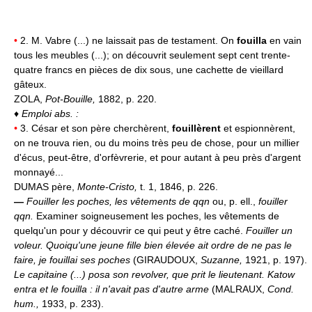
•
2. M. Vabre (...) ne laissait pas de testament. On
fouilla
en vain
tous les meubles (...); on découvrit seulement sept cent trente-
quatre francs en pièces de dix sous, une cachette de vieillard
gâteux.
ZOLA,
Pot-Bouille,
1882, p. 220.
♦
Emploi abs. :
•
3. César et son père cherchèrent,
fouillèrent
et espionnèrent,
on ne trouva rien, ou du moins très peu de chose, pour un millier
d'écus, peut-être, d'orfèvrerie, et pour autant à peu près d'argent
monnayé...
DUMAS père,
Monte-Cristo,
t. 1, 1846, p. 226.
—
Fouiller les poches, les vêtements de qqn
ou, p. ell.,
fouiller
qqn.
Examiner soigneusement les poches, les vêtements de
quelqu'un pour y découvrir ce qui peut y être caché.
Fouiller un
voleur.
Quoiqu'une jeune fille bien élevée ait ordre de ne pas le
faire, je fouillai ses poches
(GIRAUDOUX,
Suzanne,
1921, p. 197).
Le capitaine (...) posa son revolver, que prit le lieutenant. Katow
entra et le fouilla : il n'avait pas d'autre arme
(MALRAUX,
Cond.
hum.,
1933, p. 233).