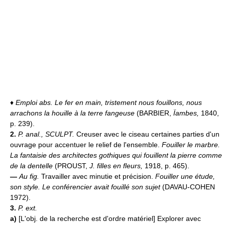
♦
Emploi abs.
Le fer en main, tristement nous fouillons, nous
arrachons la houille à la terre fangeuse
(BARBIER,
Ïambes,
1840,
p. 239).
2.
P. anal.,
SCULPT.
Creuser avec le ciseau certaines parties d'un
ouvrage pour accentuer le relief de l'ensemble.
Fouiller le marbre.
La fantaisie des architectes gothiques qui fouillent la pierre comme
de la dentelle
(PROUST,
J. filles en fleurs,
1918, p. 465).
—
Au fig.
Travailler avec minutie et précision.
Fouiller une étude,
son style.
Le conférencier avait fouillé son sujet
(DAVAU-COHEN
1972).
3.
P. ext.
a)
[L'obj. de la recherche est d'ordre matériel] Explorer avec