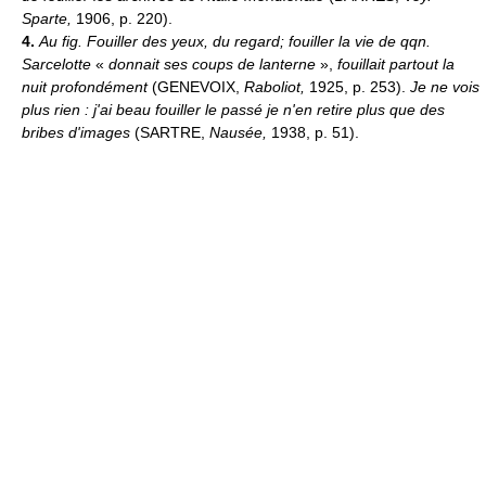
Sparte,
1906, p. 220).
4.
Au fig.
Fouiller des yeux, du regard; fouiller la vie de qqn.
Sarcelotte
«
donnait ses coups de lanterne
»,
fouillait partout la
nuit profondément
(GENEVOIX,
Raboliot,
1925, p. 253).
Je ne vois
plus rien : j'ai beau fouiller le passé je n'en retire plus que des
bribes d'images
(SARTRE,
Nausée,
1938, p. 51).