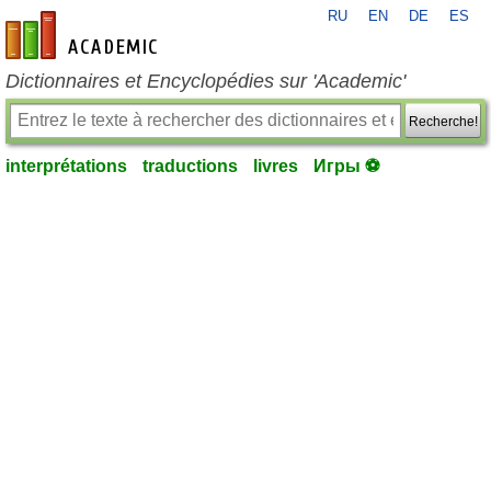
RU
EN
DE
ES
fr-academic.com
Dictionnaires et Encyclopédies sur 'Academic'
Recherche!
interprétations
traductions
livres
Игры ⚽