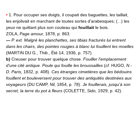
•
1. Pour occuper ses doigts, il coupait des baguettes, les taillait,
les enjolivait en marchant de toutes sortes d'arabesques; (...) les
yeux ne quittant plus son couteau qui
fouillait
le bois.
ZOLA,
Page amour,
1878, p. 863.
—
P. ext.
Malgré les planchettes, ses tibias fracturés lui entrent
dans les chairs, des pointes rougies à blanc lui fouillent les moelles
(MARTIN DU G.,
Thib.,
Été 14, 1936, p. 757).
b)
Creuser pour trouver quelque chose.
Fouiller l'emplacement
d'une cité antique.
Poule qui fouille les broussailles
(
cf.
HUGO,
N.-
D. Paris,
1832, p. 408).
Ces étranges cimetières que les bédouins
fouillent et bouleversent pour trouver des antiquités destinées aux
voyageurs
(DU CAMP,
Nil,
1854, p. 78).
Je fouillerais, jusqu'à son
secret, la terre du pot à fleurs
(COLETTE,
Sido,
1929, p. 42).