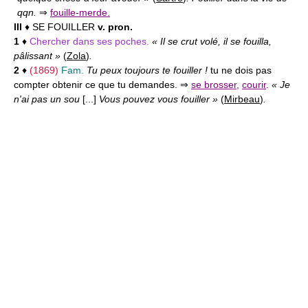
qqn.
⇒
fouille-merde.
III
♦ SE FOUILLER
v. pron.
1
♦
Chercher dans ses poches.
« Il se crut volé, il se fouilla,
pâlissant »
(
Zola
)
.
2
♦
(1869)
Fam.
Tu peux toujours te fouiller !
tu ne dois pas
compter obtenir ce que tu demandes. ⇒
se brosser
,
courir
.
« Je
n'ai pas un sou
[...]
Vous pouvez vous fouiller »
(
Mirbeau
)
.