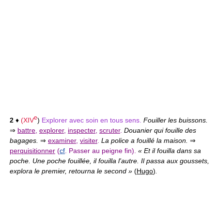
e
2
♦
(
XIV
)
Explorer avec soin en tous sens.
Fouiller les buissons.
⇒
battre
,
explorer
,
inspecter
,
scruter
.
Douanier qui fouille des
bagages.
⇒
examiner
,
visiter
.
La police a fouillé la maison.
⇒
perquisitionner
(
cf
. Passer au peigne fin).
« Et il fouilla dans sa
poche. Une poche fouillée, il fouilla l'autre. Il passa aux goussets,
explora le premier, retourna le second »
(
Hugo
)
.