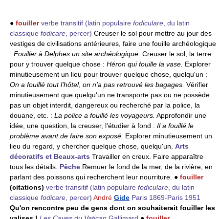
●
fouiller
verbe transitif
(latin populaire
fodiculare
, du latin
classique
fodicare
, percer)
Creuser le sol pour mettre au jour des
vestiges de civilisations antérieures, faire une fouille archéologique
:
Fouiller à Delphes un site archéologique.
Creuser le sol, la terre
pour y trouver quelque chose :
Héron qui fouille la vase.
Explorer
minutieusement un lieu pour trouver quelque chose, quelqu'un :
On a fouillé tout l'hôtel
,
on n'a pas retrouvé les bagages.
Vérifier
minutieusement que quelqu'un ne transporte pas ou ne possède
pas un objet interdit, dangereux ou recherché par la police, la
douane, etc. :
La police a fouillé les voyageurs.
Approfondir une
idée, une question, la creuser, l'étudier à fond :
Il a fouillé le
problème avant de faire son exposé.
Explorer minutieusement un
lieu du regard, y chercher quelque chose, quelqu'un.
Arts
décoratifs et Beaux-arts
Travailler en creux. Faire apparaître
tous les détails.
Pêche
Remuer le fond de la mer, de la rivière, en
parlant des poissons qui recherchent leur nourriture. ●
fouiller
(citations)
verbe transitif
(latin populaire
fodiculare
, du latin
classique
fodicare
, percer)
André
Gide
Paris 1869-Paris 1951
Qu'on rencontre peu de gens dont on souhaiterait fouiller les
valises !
Les Caves du Vatican
Gallimard
●
fouiller