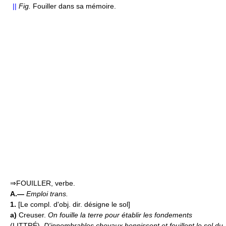
||
Fig.
Fouiller dans sa mémoire.
⇒FOUILLER, verbe.
A.—
Emploi trans.
1.
[Le compl. d'obj. dir. désigne le sol]
a)
Creuser.
On fouille la terre pour établir les fondements
(LITTRÉ).
D'innombrables chevaux hennissent et fouillent le sol du