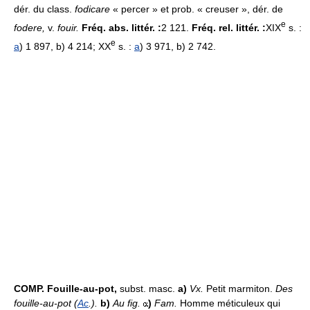
dér. du class.
fodicare
« percer » et prob. « creuser », dér. de
e
fodere,
v.
fouir.
Fréq. abs. littér. :
2 121.
Fréq. rel. littér. :
XIX
s. :
e
a
) 1 897, b) 4 214; XX
s. :
a
) 3 971, b) 2 742.
COMP. Fouille-au-pot,
subst. masc.
a)
Vx.
Petit marmiton.
Des
fouille-au-pot (
Ac
.).
b)
Au fig.
)
Fam.
Homme méticuleux qui