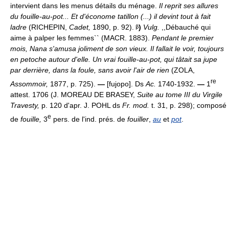
intervient dans les menus détails du ménage.
Il reprit ses allures
du fouille-au-pot... Et d'économe tatillon (...) il devint tout à fait
ladre
(RICHEPIN,
Cadet,
1890, p. 92).
)
Vulg.
,,Débauché qui
aime à palper les femmes`` (MACR. 1883).
Pendant le premier
mois, Nana s'amusa joliment de son vieux. Il fallait le voir, toujours
en petoche autour d'elle. Un vrai fouille-au-pot, qui tâtait sa jupe
par derrière, dans la foule, sans avoir l'air de rien
(ZOLA,
re
Assommoir,
1877, p. 725).
—
[fujopo]. Ds
Ac.
1740-1932.
—
1
attest. 1706 (J. MOREAU DE BRASEY,
Suite au tome III du Virgile
Travesty,
p. 120 d'apr. J. POHL ds
Fr. mod.
t. 31, p. 298); composé
e
de
fouille,
3
pers. de l'ind. prés. de
fouiller
,
au
et
pot
.