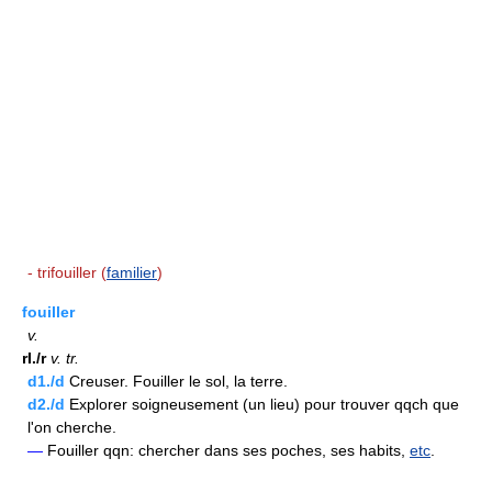
- trifouiller (
familier
)
fouiller
v.
rI./r
v.
tr.
d1./d
Creuser. Fouiller le sol, la terre.
d2./d
Explorer soigneusement (un lieu) pour trouver qqch que
l'on cherche.
—
Fouiller qqn: chercher dans ses poches, ses habits,
etc
.