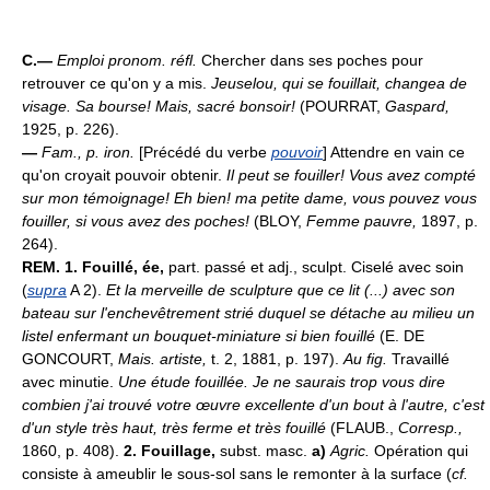
C.—
Emploi pronom. réfl.
Chercher dans ses poches pour
retrouver ce qu'on y a mis.
Jeuselou, qui se fouillait, changea de
visage. Sa bourse! Mais, sacré bonsoir!
(POURRAT,
Gaspard,
1925, p. 226).
—
Fam., p. iron.
[Précédé du verbe
pouvoir
] Attendre en vain ce
qu'on croyait pouvoir obtenir.
Il peut se fouiller!
Vous avez compté
sur mon témoignage! Eh bien! ma petite dame, vous pouvez vous
fouiller, si vous avez des poches!
(BLOY,
Femme pauvre,
1897, p.
264).
REM.
1.
Fouillé, ée,
part. passé et adj., sculpt. Ciselé avec soin
(
supra
A 2).
Et la merveille de sculpture que ce lit (...) avec son
bateau sur l'enchevêtrement strié duquel se détache au milieu un
listel enfermant un bouquet-miniature si bien fouillé
(E. DE
GONCOURT,
Mais. artiste,
t. 2, 1881, p. 197).
Au fig.
Travaillé
avec minutie.
Une étude fouillée.
Je ne saurais trop vous dire
combien j'ai trouvé votre œuvre excellente d'un bout à l'autre, c'est
d'un style très haut, très ferme et très fouillé
(FLAUB.,
Corresp.,
1860, p. 408).
2.
Fouillage,
subst. masc.
a)
Agric.
Opération qui
consiste à ameublir le sous-sol sans le remonter à la surface (
cf.