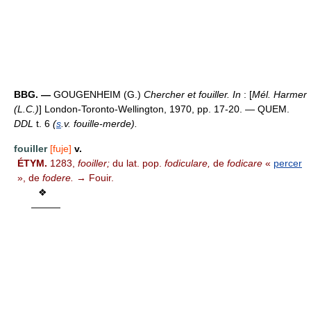
BBG. —
GOUGENHEIM (G.)
Chercher et fouiller. In
: [
Mél. Harmer
(L.C.)
] London-Toronto-Wellington, 1970, pp. 17-20. — QUEM.
DDL
t. 6
(
s
.v. fouille-merde).
fouiller
[fuje]
v.
ÉTYM.
1283,
fooiller;
du lat. pop.
fodiculare,
de
fodicare
«
percer
», de
fodere.
→ Fouir.
❖
———