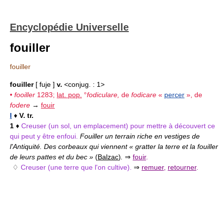
Encyclopédie Universelle
fouiller
fouiller
fouiller
[ fuje ]
v.
<conjug. : 1>
•
fooiller
1283;
lat. pop.
°
fodiculare,
de
fodicare
«
percer
», de
fodere
→
fouir
I
♦
V. tr.
1
♦
Creuser (un sol, un emplacement) pour mettre à découvert ce
qui peut y être enfoui.
Fouiller un terrain riche en vestiges de
l'Antiquité. Des corbeaux qui viennent « gratter la terre et la fouiller
de leurs pattes et du bec »
(
Balzac
)
.
⇒
fouir
.
♢
Creuser (une terre que l'on cultive).
⇒
remuer
,
retourner
.