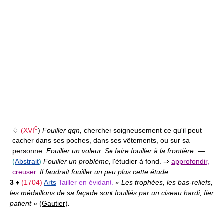
e
♢
(
XVI
)
Fouiller qqn,
chercher soigneusement ce qu'il peut
cacher dans ses poches, dans ses vêtements, ou sur sa
personne.
Fouiller un voleur. Se faire fouiller à la frontière.
—
(
Abstrait
)
Fouiller un problème,
l'étudier à fond. ⇒
approfondir
,
creuser
.
Il faudrait fouiller un peu plus cette étude.
3
♦
(1704)
Arts
Tailler en évidant.
« Les trophées, les bas-reliefs,
les médaillons de sa façade sont fouillés par un ciseau hardi, fier,
patient »
(
Gautier
)
.