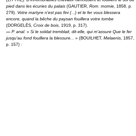
pied dans les écuries du palais
(GAUTIER,
Rom. momie,
1858, p.
279).
Votre martyre n'est pas fini (...) et le fer vous blessera
encore, quand la bêche du paysan fouillera votre tombe
(DORGELÈS,
Croix de bois,
1919, p. 317).
—
P. anal.
«
Si le soldat tremblait, dit-elle, qui m'assure Que le fer
jusqu'au fond fouillera la blessure...
» (BOUILHET,
Melaenis,
1857,
p. 157) :