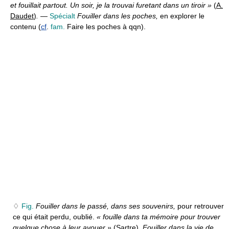
et fouillait partout. Un soir, je la trouvai furetant dans un tiroir »
(
A.
Daudet
)
.
—
Spécialt
Fouiller dans les poches,
en explorer le
contenu (
cf
.
fam.
Faire les poches à qqn).
♢
Fig.
Fouiller dans le passé, dans ses souvenirs,
pour retrouver
ce qui était perdu, oublié.
« fouille dans ta mémoire pour trouver
quelque chose à leur avouer »
(
Sartre
)
. Fouiller dans la vie de