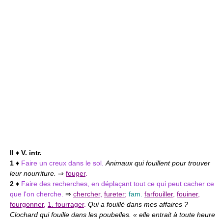
II
♦
V. intr.
1
♦
Faire un creux dans le sol.
Animaux qui fouillent pour trouver
leur nourriture.
⇒
fouger
.
2
♦
Faire des recherches, en déplaçant tout ce qui peut cacher ce
que l'on cherche.
⇒
chercher
,
fureter
;
fam.
farfouiller
,
fouiner
,
fourgonner
,
1. fourrager
.
Qui a fouillé dans mes affaires ?
Clochard qui fouille dans les poubelles. « elle entrait à toute heure